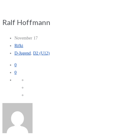
Ralf Hoffmann
November 17
Rifki
D-Jugend
,
D2 (U12)
0
0